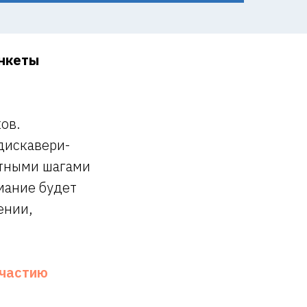
анкеты
ов.
дискавери-
етными шагами
мание будет
ении,
участию