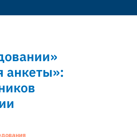
едовании»
я анкеты»:
ников
ии
едования