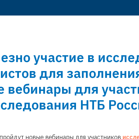
езно участие в иссл
листов для заполнени
е вебинары для участ
сследования НТБ Росс
 пройдут новые вебинары для участников
иссл