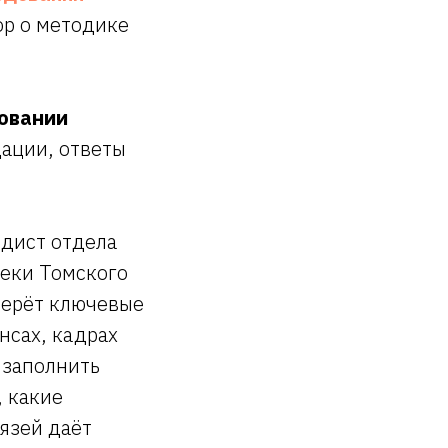
ор о методике
довании
ации, ответы
одист отдела
теки Томского
берёт ключевые
нсах, кадрах
 заполнить
, какие
язей даёт