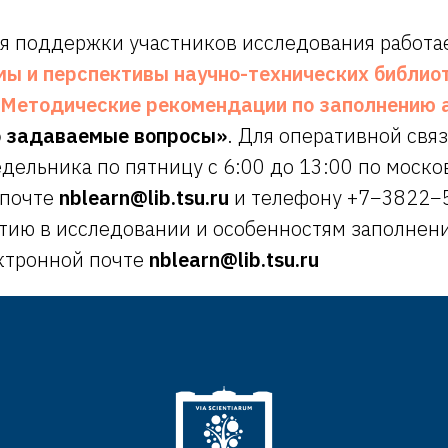
ля поддержки участников исследования работа
ы и перспективы научно-технических библио
Методические рекомендации по заполнению 
о задаваемые вопросы»
. Для оперативной свя
дельника по пятницу с 6:00 до 13:00 по моск
 почте
nblearn@lib.tsu.ru
и телефону +7−3822−
стию в исследовании и особенностям заполнен
ектронной почте
nblearn@lib.tsu.ru