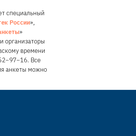
ет специальный
тек России
»,
анкеты
»
зи организаторы
овскому времени
52−97−16. Все
ия анкеты можно